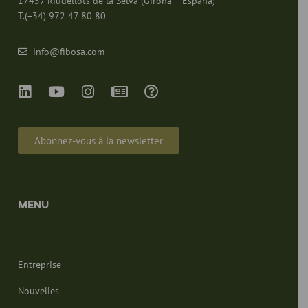
17457 Riudellots de la Selva (Girona – España)
T.(+34) 972 47 80 80
J'ai lu et j'accepte les traitements
prévus dans la politique de
confidentialité.
info@fibosa.com
Abonnez-vous à la newsletter
MENU
Entreprise
Nouvelles