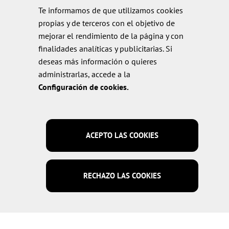
Elaboración de queso prensado
Te informamos de que utilizamos cookies
propias y de terceros con el objetivo de
Elaboración de quesos frescos y blandos
mejorar el rendimiento de la página y con
Tratamiento y maduración de queso
finalidades analíticas y publicitarias. Si
deseas más información o quieres
Porcionado y envasado
administrarlas, accede a la
Procesados lácteos
Configuración de cookies.
LEGAL
ACEPTO LAS COOKIES
Aviso Legal Fibosa – Términos, Condiciones y Normativa Legal
RECHAZO LAS COOKIES
Política de cookies
Política de privacidad
Política de calidad