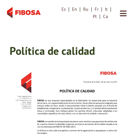
Es
En
Ru
Fr
It
Saltar
Pt
Ca
al
contenido
Política de calidad