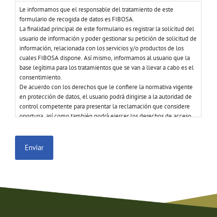
*
Le informamos que el responsable del tratamiento de este
formulario de recogida de datos es FIBOSA.
La finalidad principal de este formulario es registrar la solicitud del
usuario de información y poder gestionar su petición de solicitud de
información, relacionada con los servicios y/o productos de los
cuales FIBOSA dispone. Así mismo, informamos al usuario que la
base legítima para los tratamientos que se van a llevar a cabo es el
consentimiento.
De acuerdo con los derechos que le confiere la normativa vigente
en protección de datos, el usuario podrá dirigirse a la autoridad de
control competente para presentar la reclamación que considere
oportuna, así como también podrá ejercer los derechos de acceso,
rectificación, limitación de tratamiento, supresión, portabilidad y
oposición al tratamiento de sus datos de carácter personal, así como
a la retirada del consentimiento prestado para el tratamiento de los
mismos. Para mayor información, el usuario puede dirigirse a
nuestra política de privacidad.
He leído y consiento los tratamientos previstos en la política de
privacidad.