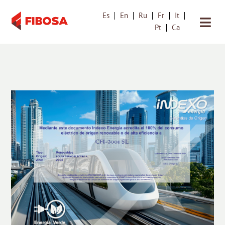
Es
En
Ru
Fr
It
Saltar
Pt
Ca
al
contenido