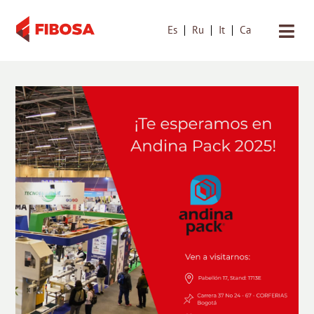
Es
Ru
It
Ca
Saltar
al
contenido