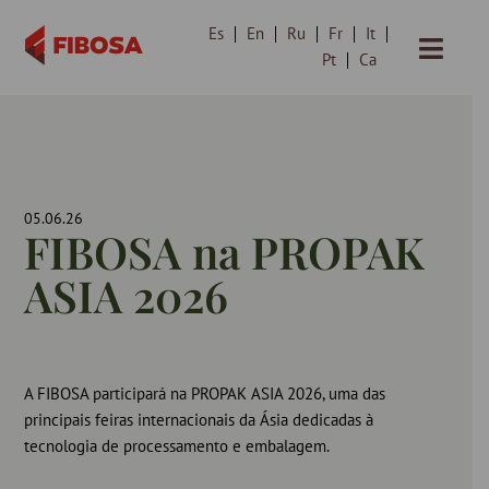
Es
En
Ru
Fr
It
Avançar
Pt
Ca
para
o
conteúdo
05.06.26
FIBOSA na PROPAK
ASIA 2026
A FIBOSA participará na PROPAK ASIA 2026, uma das
principais feiras internacionais da Ásia dedicadas à
tecnologia de processamento e embalagem.