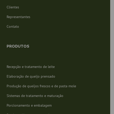
regulamentação em vigor em
matéria de proteção de dados, o
Clientes
utilizador poderá contactar a
autoridade de controlo
competente para apresentar a
Representantes
reclamação que considere
adequada, bem como poderá
Contato
exercer os direitos de acesso,
retificação, limitação do
tratamento, eliminação,
portabilidade e oposição. ao
tratamento dos seus dados
pessoais, bem como à retirada do
PRODUTOS
consentimento dado para o seu
tratamento. Para mais informações,
o usuário pode consultar nossa
política de privacidade.
Li e concordo com os tratamentos
Recepção e tratamento de leite
previstos na política de
privacidade.
Elaboração de queijo prensado
Produção de queijos frescos e de pasta mole
Sistemas de tratamento e maturação
Porcionamento e embalagem