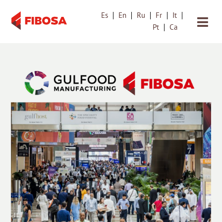
Es
En
Ru
Fr
It
Saltar
Pt
Ca
al
contenido