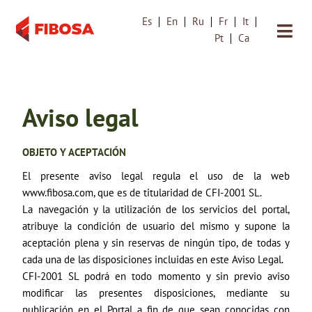
Es
En
Ru
Fr
It
Saltar
Pt
Ca
al
contenido
Aviso legal
OBJETO Y ACEPTACIÓN
El presente aviso legal regula el uso de la web
www.fibosa.com, que es de titularidad de CFI-2001 SL.
La navegación y la utilización de los servicios del portal,
atribuye la condición de usuario del mismo y supone la
aceptación plena y sin reservas de ningún tipo, de todas y
cada una de las disposiciones incluidas en este Aviso Legal.
CFI-2001 SL podrá en todo momento y sin previo aviso
modificar las presentes disposiciones, mediante su
publicación en el Portal a fin de que sean conocidas con