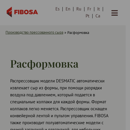
Es
En
Ru
Fr
It
Перейти
Pt
Ca
к
содержимому
Производство прессованного сыра
»
Расформовка
Расформовка
Распрессовщик модели DESMATIC автоматически
извлекает сыр из формы, при помощи разрядки
воздуха под давлением, который подается в
специальные колпаки для каждой формы. Формат
колпаков легко меняется. Распрессовщик оснащен
конвейерной лентой и пультом управления. FIBOSA
также производит полуавтоматические модели с
ручной загрузкой и разгрузкой, для небольших