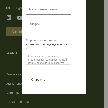
Email
info@fibosa.com
Телефон
Suscríbete a la Newsletter
Consentimiento
Я прочитал и принимаю
политика конфиденциальности
.
MENÚ
Сообщаем вам, что лицом,
ответственным за обработку этой
формы сбора данных, является
FIBOSA.
Основная цель этой формы —
зарегистрировать запрос
Компания
пользователя на информацию и
иметь возможность управлять его
Актуальное
запросом на информацию,
связанную с услугами и/или
продуктами, доступными FIBOSA.
Клиенты
Кроме того, мы сообщаем
пользователю, что законным
основанием для проведения
Представители
лечения является его согласие.
В соответствии с правами,