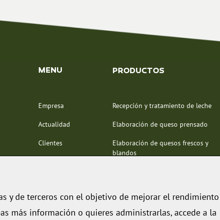
MENU
PRODUCTOS
Empresa
Recepción y tratamiento de leche
Actualidad
Elaboración de queso prensado
Clientes
Elaboración de quesos frescos y
blandos
Representantes
Tratamiento y maduración de
Contacto
queso
 y de terceros con el objetivo de mejorar el rendimiento
Porcionado y envasado
seas más información o quieres administrarlas, accede a la
Procesados lácteos