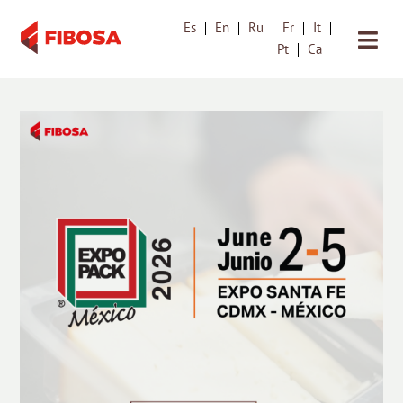
Es
En
Ru
Fr
It
Saltar
Pt
Ca
al
contenido