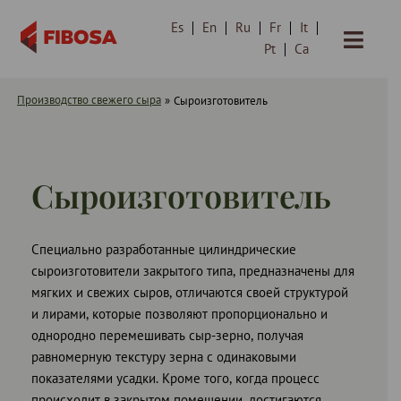
Es
En
Ru
Fr
It
Перейти
Pt
Ca
к
содержимому
Производство свежего сыра
»
Сыроизготовитель
Сыроизготовитель
Специально разработанные цилиндрические
сыроизготовители закрытого типа, предназначены для
мягких и свежих сыров, отличаются своей структурой
и лирами, которые позволяют пропорционально и
однородно перемешивать сыр-зерно, получая
равномерную текстуру зерна с одинаковыми
показателями усадки. Кроме того, когда процесс
происходит в закрытом помещении, достигаются